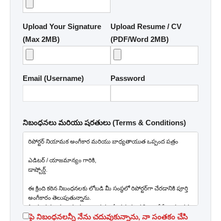
Upload Your Signature
Upload Resume / CV
(Max 2MB)
(PDF/Word 2MB)
Email (Username)
Password
నిబంధనలు మరియు షరతులు (Terms & Conditions)
రిపోర్టర్ నియామక అంగీకార మరియు బాధ్యతాయుత ఒప్పంద పత్రం

ఎడిటర్ / యాజమాన్యం గారికి,

డాష్బోర్డ్.

ఈ క్రింది కఠిన నిబంధనలకు లోబడి మీ సంస్థలో రిపోర్టర్‌గా చేరడానికి పూర్తి 
అంగీకారం తెలుపుతున్నాను.

1. చట్టపరమైన బాధ్యత: నా వార్త వల్ల ఏ సమస్య వచ్చినా నేనే బాధ్యుడను.

పై నిబంధనలన్నీ నేను చదువుకున్నాను, నా సంతకం చేసి
2. ఆర్థిక క్రమశిక్షణ: సంస్థ ప్రకటనల సొమ్ము సకాలంలో జమ చేస్తాను.
