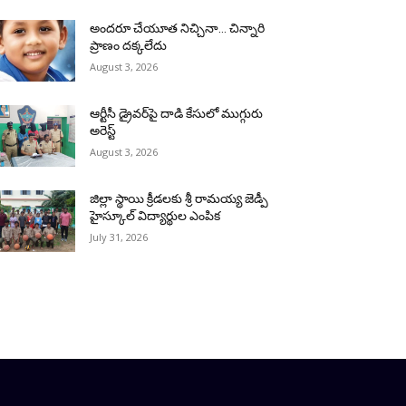
అందరూ చేయూత నిచ్చినా… చిన్నారి
ప్రాణం దక్కలేదు
August 3, 2026
ఆర్టీసీ డ్రైవర్‌పై దాడి కేసులో ముగ్గురు
అరెస్ట్
August 3, 2026
జిల్లా స్థాయి క్రీడలకు శ్రీ రామయ్య జెడ్పీ
హైస్కూల్ విద్యార్థుల ఎంపిక
July 31, 2026