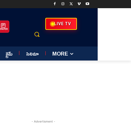
LIVE TV
EPAPER
క్రైమ్
సినిమా
MORE
- Advertisment -