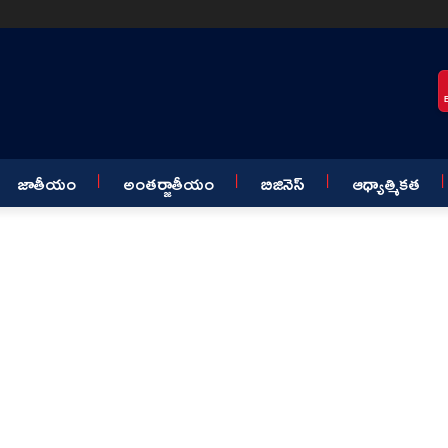
జాతీయం
అంతర్జాతీయం
బిజినెస్
ఆధ్యాత్మికత