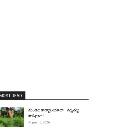
MOST READ
మండల కార్యాలయాలా… మృత్యు
ఉచ్చులా .!
August 5, 2026