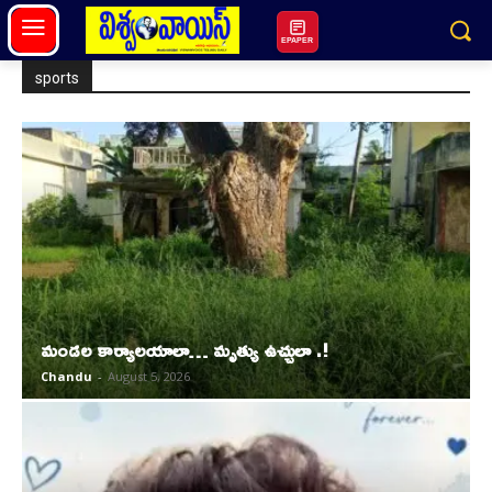
EPAPER
sports
మండల కార్యాలయాలా… మృత్యు ఉచ్చులా .!
Chandu
-
August 5, 2026