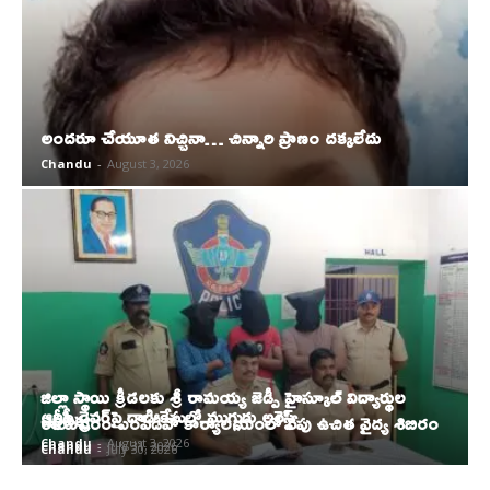
అందరూ చేయూత నిచ్చినా… చిన్నారి ప్రాణం దక్కలేదు
Chandu
-
August 3, 2026
జిల్లా స్థాయి క్రీడలకు శ్రీ రామయ్య జెడ్పీ హైస్కూల్ విద్యార్థుల
ఆర్టీసీ డ్రైవర్‌పై దాడి కేసులో ముగ్గురు అరెస్ట్
ఎంపిక
రాయవరం ఎంపీడీవో కార్యాలయంలో రేపు ఉచిత వైద్య శిబిరం
Chandu
-
August 3, 2026
Chandu
-
July 31, 2026
Chandu
-
July 30, 2026