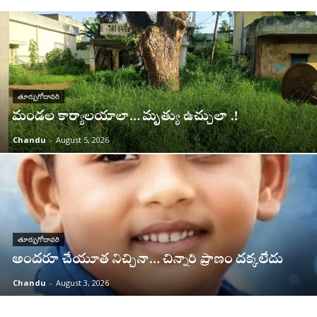
తూర్పుగోదావరి
మండల కార్యాలయాలా… మృత్యు ఉచ్చులా .!
Chandu
-
August 5, 2026
తూర్పుగోదావరి
అందరూ చేయూత నిచ్చినా… చిన్నారి ప్రాణం దక్కలేదు
Chandu
-
August 3, 2026