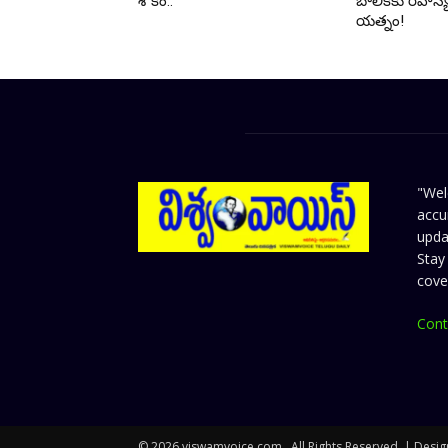
శోకం..
బాలికకు రహస్య
యత్నం!
"Wel
accu
upda
Stay
cove
Cont
© 2026 viswamvoice.com . All Rights Reserved. | Desi