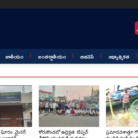
జాతీయం
అంతర్జాతీయం
బిజినెస్
ఆధ్యాత్మికత
ఘోరం: మైనర్
కోరుకొండలో ఉద్రిక్తత: టిప్పర్
ప్రమాదవశాత్తూ గ