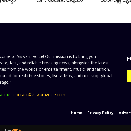
 అబార్షన్
ఢీకొని యువకుడి దుర్మరణం
మునిగి వ్యక్తి మృత
come to Viswam Voice! Our mission is to bring you
F
rate, fast, and reliable breaking news, alongside the latest
tes from the worlds of entertainment, music, and fashion.
 tuned for real-time stories, live videos, and non-stop global
rage."
act us:
contact@viswamvoice.com
Home
Privacy Policy
Adver
gned by
VEDA