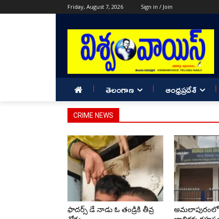
Friday, August 7, 2026
Sign in / Join
తెలంగాణ
ఆంధ్రప్రదేశ్
CRIME NEWS
ఫాదర్స్ డే నాడు ఓ తండ్రికి తీవ్ర
అమలాపురంలో 