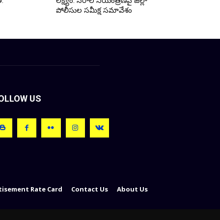
ి.
లక్ష్యం: నేరాల నియంత్రణపై జిల్లా
పోలీసుల సమీక్ష సమావేశం
OLLOW US
tisement Rate Card
Contact Us
About Us