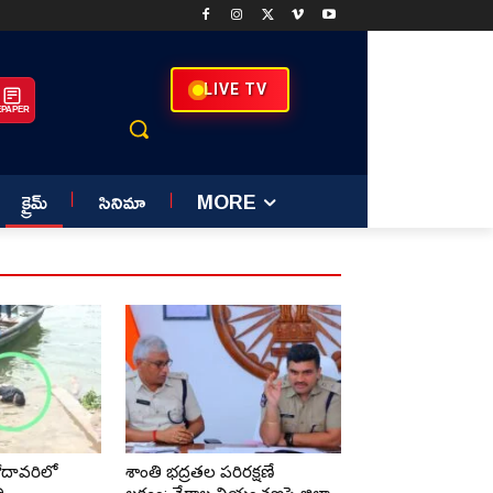
LIVE TV
EPAPER
క్రైమ్
సినిమా
MORE
ోదావరిలో
శాంతి భద్రతల పరిరక్షణే