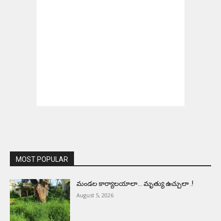
MOST POPULAR
మండల కార్యాలయాలా… మృత్యు ఉచ్చులా .!
August 5, 2026