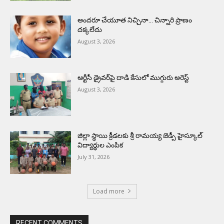
అందరూ చేయూత నిచ్చినా… చిన్నారి ప్రాణం
దక్కలేదు
August 3, 2026
ఆర్టీసీ డ్రైవర్‌పై దాడి కేసులో ముగ్గురు అరెస్ట్
August 3, 2026
జిల్లా స్థాయి క్రీడలకు శ్రీ రామయ్య జెడ్పీ హైస్కూల్
విద్యార్థుల ఎంపిక
July 31, 2026
Load more
RECENT COMMENTS