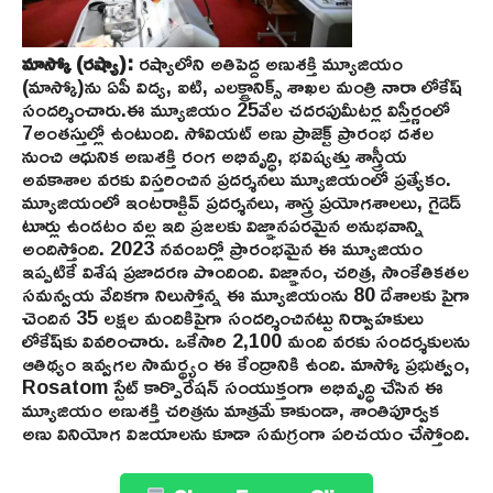
మాస్కో (రష్యా):
రష్యాలోని అతిపెద్ద అణుశక్తి మ్యూజియం
(మాస్కో)ను ఏపీ విద్య, ఐటి, ఎలక్ట్రానిక్స్ శాఖల మంత్రి నారా లోకేష్
సందర్శించారు.ఈ మ్యూజియం 25వేల చదరపుమీటర్ల విస్తీర్ణంలో
7అంతస్తుల్లో ఉంటుంది. సోవియట్ అణు ప్రాజెక్ట్ ప్రారంభ దశల
నుంచి ఆధునిక అణుశక్తి రంగ అభివృద్ధి, భవిష్యత్తు శాస్త్రీయ
అవకాశాల వరకు విస్తరించిన ప్రదర్శనలు మ్యూజియంలో ప్ర‌త్యేకం.
మ్యూజియంలో ఇంటరాక్టివ్ ప్రదర్శనలు, శాస్త్ర ప్రయోగశాలలు, గైడెడ్
టూర్లు ఉండటం వల్ల ఇది ప్రజలకు విజ్ఞానపరమైన అనుభవాన్ని
అందిస్తోంది. 2023 నవంబర్లో ప్రారంభమైన ఈ మ్యూజియం
ఇప్పటికే విశేష ప్రజాదరణ పొందింది. విజ్ఞానం, చరిత్ర, సాంకేతికతల
సమన్వయ వేదికగా నిలుస్తోన్న ఈ మ్యూజియంను 80 దేశాలకు పైగా
చెందిన 35 లక్షల మందికిపైగా సందర్శించినట్టు నిర్వాహ‌కులు
లోకేష్‌కు వివ‌రించారు. ఒకేసారి 2,100 మంది వరకు సందర్శకులను
ఆతిథ్యం ఇవ్వగల సామర్థ్యం ఈ కేంద్రానికి ఉంది. మాస్కో ప్రభుత్వం,
Rosatom స్టేట్ కార్పొరేషన్ సంయుక్తంగా అభివృద్ధి చేసిన ఈ
మ్యూజియం అణుశక్తి చరిత్రను మాత్రమే కాకుండా, శాంతిపూర్వక
అణు వినియోగ విజయాలను కూడా సమగ్రంగా పరిచయం చేస్తోంది.