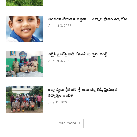
అందరూ చేయూత నిచ్చినా… చిన్నారి ప్రాణం దక్కలేదు
August 3, 2026
ఆర్టీసీ డ్రైవర్‌పై దాడి కేసులో ముగ్గురు అరెస్ట్
August 3, 2026
జిల్లా స్థాయి క్రీడలకు శ్రీ రామయ్య జెడ్పీ హైస్కూల్
విద్యార్థుల ఎంపిక
July 31, 2026
Load more