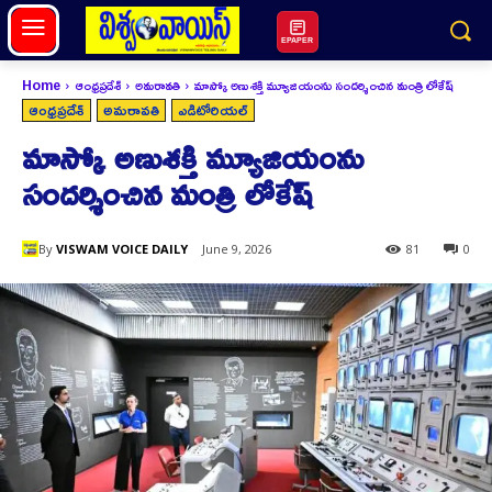
EPAPER
Home
ఆంధ్రప్రదేశ్
అమరావతి
మాస్కో అణుశక్తి మ్యూజియంను సందర్శించిన మంత్రి లోకేష్
ఆంధ్రప్రదేశ్
అమరావతి
ఎడిటోరియల్
మాస్కో అణుశక్తి మ్యూజియంను
సందర్శించిన మంత్రి లోకేష్
By
VISWAM VOICE DAILY
June 9, 2026
81
0