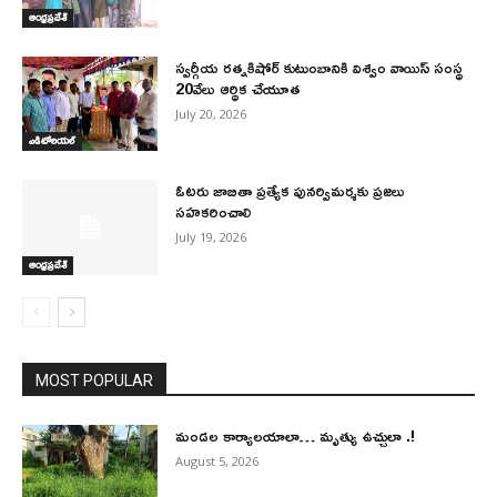
ఆంధ్రప్రదేశ్
స్వర్గీయ రత్నకిషోర్ కుటుంబానికి విశ్వం వాయిస్ సంస్థ
20వేలు ఆర్థిక చేయూత
July 20, 2026
ఎడిటోరియల్
ఓటరు జాబితా ప్రత్యేక పునర్విమర్శకు ప్రజలు
సహకరించాలి
July 19, 2026
ఆంధ్రప్రదేశ్
MOST POPULAR
మండల కార్యాలయాలా… మృత్యు ఉచ్చులా .!
August 5, 2026