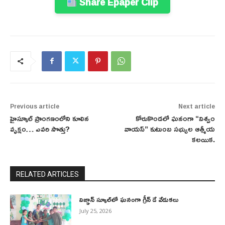
Share Epaper Clip
Previous article
Next article
హైస్కూల్ ప్రాంగణంలోని కూలిన
కోరుకొండలో ఘనంగా “విశ్వం
వృక్షం… ఎవరి సొత్తు?
వాయస్” కుటుంబ సభ్యుల ఆత్మీయ
కలయిక.
RELATED ARTICLES
విజ్ఞాన్ స్కూల్‌లో ఘనంగా గ్రీన్ డే వేడుకలు
July 25, 2026