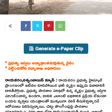
Generate e-Paper Clip
* ప్రభుత్వ ఆస్తులు అన్యాక్రాంతమవుతున్న వైనం
* పట్టించుకోని విద్యాశాఖ అధికారులు
రాయవరం,విశ్వంవాయిస్ న్యూస్ :
రాయవరం ప్రభుత్వ హైస్కూల్
ప్రాంగణంలో ఇటీవల కూలిపోయిన భారీ వృక్షం ఇప్పుడు వివాదానికి
దారితీస్తోంది. ప్రభుత్వ పాఠశాల పరిధిలో ఉన్న వృక్షం ప్రభుత్వ ఆస్తిగా
పరిగణించాల్సి ఉండగా, దానిని ఎలాంటి అధికారిక ప్రక్రియ లేకుండా
బయట వ్యక్తులు యంత్రాలతో ముక్కలుగా నరికి తీసుకెళ్తున్నారనే
ఆరోపణలు వినిపిస్తున్నాయి. చెట్టు తొలగింపుపై పాఠశాల
యాజమాన్యం, విద్యాశాఖ లేదా గ్రామపంచాయతీ నుంచి ఎలాంటి