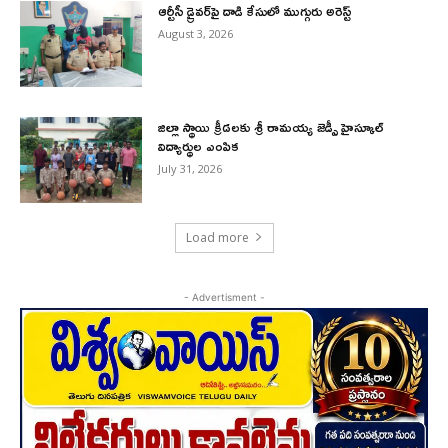
ఆర్టీసీ డ్రైవర్‌పై దాడి కేసులో ముగ్గురు అరెస్ట్
August 3, 2026
జిల్లా స్థాయి క్రీడలకు శ్రీ రామయ్య జెడ్పీ హైస్కూల్
విద్యార్థుల ఎంపిక
July 31, 2026
Load more
- Advertisment -