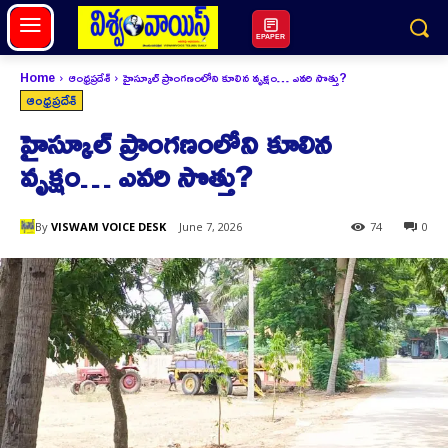
EPAPER
Home
ఆంధ్రప్రదేశ్
హైస్కూల్ ప్రాంగణంలోని కూలిన వృక్షం… ఎవరి సొత్తు?
ఆంధ్రప్రదేశ్
హైస్కూల్ ప్రాంగణంలోని కూలిన
వృక్షం… ఎవరి సొత్తు?
By
VISWAM VOICE DESK
June 7, 2026
74
0