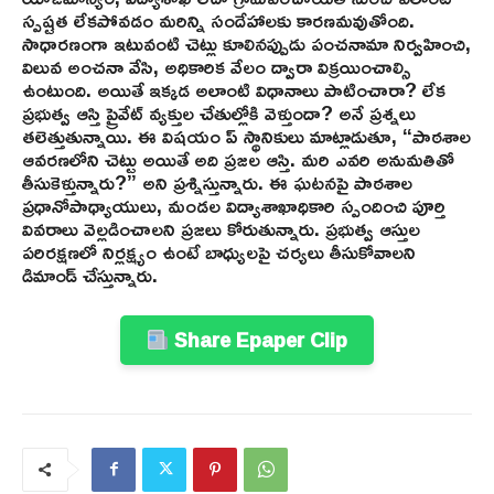
స్పష్టత లేకపోవడం మరిన్ని సందేహాలకు కారణమవుతోంది.
సాధారణంగా ఇటువంటి చెట్లు కూలినప్పుడు పంచనామా నిర్వహించి,
విలువ అంచనా వేసి, అధికారిక వేలం ద్వారా విక్రయించాల్సి
ఉంటుంది. అయితే ఇక్కడ అలాంటి విధానాలు పాటించారా? లేక
ప్రభుత్వ ఆస్తి ప్రైవేట్ వ్యక్తుల చేతుల్లోకి వెళ్తుందా? అనే ప్రశ్నలు
తలెత్తుతున్నాయి. ఈ విషయం ప్ స్థానికులు మాట్లాడుతూ, “పాఠశాల
ఆవరణలోని చెట్టు అయితే అది ప్రజల ఆస్తి. మరి ఎవరి అనుమతితో
తీసుకెళ్తున్నారు?” అని ప్రశ్నిస్తున్నారు. ఈ ఘటనపై పాఠశాల
ప్రధానోపాధ్యాయులు, మండల విద్యాశాఖాధికారి స్పందించి పూర్తి
వివరాలు వెల్లడించాలని ప్రజలు కోరుతున్నారు. ప్రభుత్వ ఆస్తుల
పరిరక్షణలో నిర్లక్ష్యం ఉంటే బాధ్యులపై చర్యలు తీసుకోవాలని
డిమాండ్ చేస్తున్నారు.
Share Epaper Clip