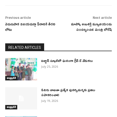
Previous article
Next article
వెదురుపాక విజయదుర్గా పీఠానికి తీరని
మాస్కో అణుశక్తి మ్యూజియంను
లోటు
సందర్శించిన మంత్రి లోకేష్
RELATED ARTICLES
విజ్ఞాన్ స్కూల్‌లో ఘనంగా గ్రీన్ డే వేడుకలు
July 25, 2026
ఆంధ్రప్రదేశ్
ఓటరు జాబితా ప్రత్యేక పునర్విమర్శకు ప్రజలు
సహకరించాలి
July 19, 2026
ఆంధ్రప్రదేశ్