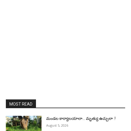
MOST READ
మండల కార్యాలయాలా… మృత్యు ఉచ్చులా .!
August 5, 2026