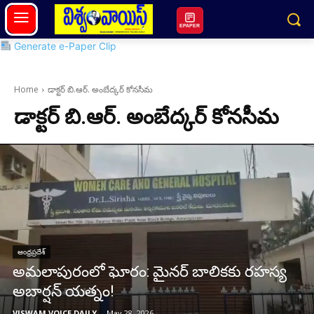
EPAPER
Generate e-Paper Clip
Home
డాక్టర్ బి.ఆర్. అంబేద్కర్ కోనసీమ
డాక్టర్ బి.ఆర్. అంబేద్కర్ కోనసీమ
ఆంధ్రప్రదేశ్
అమలాపురంలో ఘోరం: మైనర్ బాలికకు రహస్య
అబార్షన్ యత్నం!
VISWAM VOICE DAILY
-
May 28, 2026