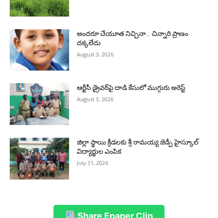
అందరూ చేయూత నిచ్చినా… చిన్నారి ప్రాణం
దక్కలేదు
August 3, 2026
ఆర్టీసీ డ్రైవర్‌పై దాడి కేసులో ముగ్గురు అరెస్ట్
August 3, 2026
జిల్లా స్థాయి క్రీడలకు శ్రీ రామయ్య జెడ్పీ హైస్కూల్
విద్యార్థుల ఎంపిక
July 31, 2026
Share Epaper Clip