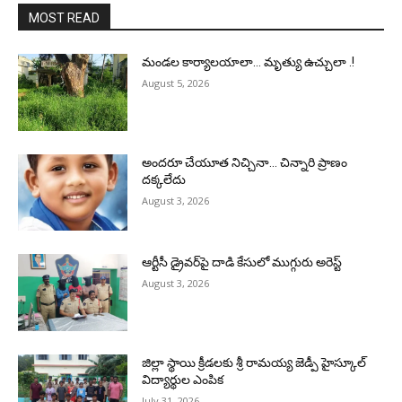
MOST READ
మండల కార్యాలయాలా… మృత్యు ఉచ్చులా .!
August 5, 2026
అందరూ చేయూత నిచ్చినా… చిన్నారి ప్రాణం
దక్కలేదు
August 3, 2026
ఆర్టీసీ డ్రైవర్‌పై దాడి కేసులో ముగ్గురు అరెస్ట్
August 3, 2026
జిల్లా స్థాయి క్రీడలకు శ్రీ రామయ్య జెడ్పీ హైస్కూల్
విద్యార్థుల ఎంపిక
July 31, 2026