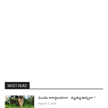
MOST READ
మండల కార్యాలయాలా… మృత్యు ఉచ్చులా .!
August 5, 2026