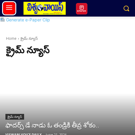
EPAPER
Generate e-Paper Clip
Home
క్రైమ్ న్యూస్
క్రైమ్ న్యూస్
క్రైమ్ న్యూస్
ఫాదర్స్ డే నాడు ఓ తండ్రికి తీవ్ర శోకం..
VISWAM VOICE DAILY
-
June 21, 2026