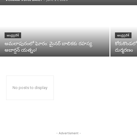
ఆంధ్రప్రదేశ్
ఆంధ్రప్రదేశ్
అమలాపురంలో ఘోరం: మైనర్ బాలికకు రహస్య
కోరుకొండలో 
అబార్షన్ యత్నం!
దుర్మరణం
No posts to display
- Advertisment -