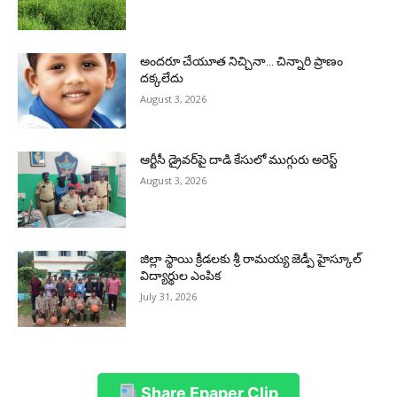
అందరూ చేయూత నిచ్చినా… చిన్నారి ప్రాణం
దక్కలేదు
August 3, 2026
ఆర్టీసీ డ్రైవర్‌పై దాడి కేసులో ముగ్గురు అరెస్ట్
August 3, 2026
జిల్లా స్థాయి క్రీడలకు శ్రీ రామయ్య జెడ్పీ హైస్కూల్
విద్యార్థుల ఎంపిక
July 31, 2026
Share Epaper Clip