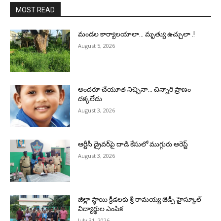
MOST READ
మండల కార్యాలయాలా… మృత్యు ఉచ్చులా .!
August 5, 2026
అందరూ చేయూత నిచ్చినా… చిన్నారి ప్రాణం
దక్కలేదు
August 3, 2026
ఆర్టీసీ డ్రైవర్‌పై దాడి కేసులో ముగ్గురు అరెస్ట్
August 3, 2026
జిల్లా స్థాయి క్రీడలకు శ్రీ రామయ్య జెడ్పీ హైస్కూల్
విద్యార్థుల ఎంపిక
July 31, 2026