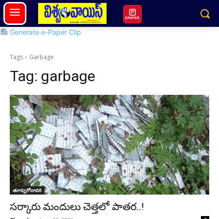
EPAPER
Generate e-Paper Clip
Tags
Garbage
Tag:
garbage
తూర్పుగోదావరి
సర్కారు మందులు చెత్తలో పాతర..!