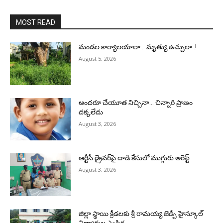
MOST READ
మండల కార్యాలయాలా… మృత్యు ఉచ్చులా .!
August 5, 2026
అందరూ చేయూత నిచ్చినా… చిన్నారి ప్రాణం
దక్కలేదు
August 3, 2026
ఆర్టీసీ డ్రైవర్‌పై దాడి కేసులో ముగ్గురు అరెస్ట్
August 3, 2026
జిల్లా స్థాయి క్రీడలకు శ్రీ రామయ్య జెడ్పీ హైస్కూల్