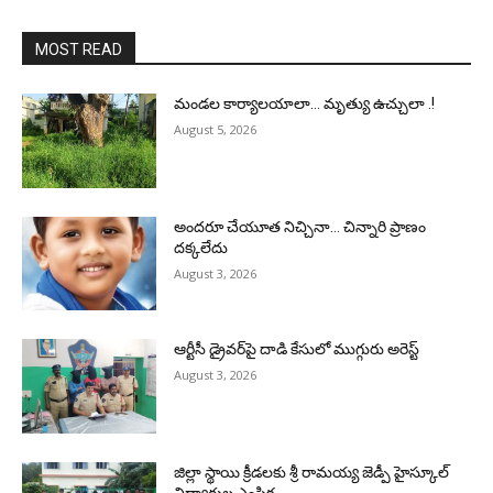
MOST READ
మండల కార్యాలయాలా… మృత్యు ఉచ్చులా .!
August 5, 2026
అందరూ చేయూత నిచ్చినా… చిన్నారి ప్రాణం
దక్కలేదు
August 3, 2026
ఆర్టీసీ డ్రైవర్‌పై దాడి కేసులో ముగ్గురు అరెస్ట్
August 3, 2026
జిల్లా స్థాయి క్రీడలకు శ్రీ రామయ్య జెడ్పీ హైస్కూల్