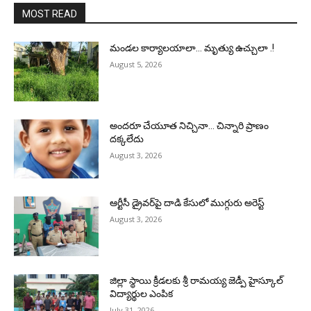
MOST READ
మండల కార్యాలయాలా… మృత్యు ఉచ్చులా .!
August 5, 2026
అందరూ చేయూత నిచ్చినా… చిన్నారి ప్రాణం
దక్కలేదు
August 3, 2026
ఆర్టీసీ డ్రైవర్‌పై దాడి కేసులో ముగ్గురు అరెస్ట్
August 3, 2026
జిల్లా స్థాయి క్రీడలకు శ్రీ రామయ్య జెడ్పీ హైస్కూల్
విద్యార్థుల ఎంపిక
July 31, 2026