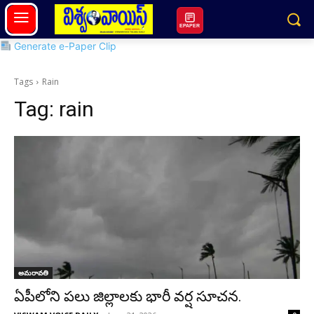
EPAPER
Generate e-Paper Clip
Tags
Rain
Tag:
rain
అమరావతి
ఏపీలోని పలు జిల్లాలకు భారీ వర్ష సూచన.