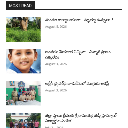
MOST READ
మండల కార్యాలయాలా… మృత్యు ఉచ్చులా .!
August 5, 2026
అందరూ చేయూత నిచ్చినా… చిన్నారి ప్రాణం
దక్కలేదు
August 3, 2026
ఆర్టీసీ డ్రైవర్‌పై దాడి కేసులో ముగ్గురు అరెస్ట్
August 3, 2026
జిల్లా స్థాయి క్రీడలకు శ్రీ రామయ్య జెడ్పీ హైస్కూల్
విద్యార్థుల ఎంపిక
July 31, 2026