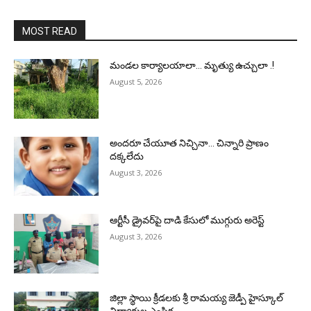
MOST READ
మండల కార్యాలయాలా… మృత్యు ఉచ్చులా .!
August 5, 2026
అందరూ చేయూత నిచ్చినా… చిన్నారి ప్రాణం
దక్కలేదు
August 3, 2026
ఆర్టీసీ డ్రైవర్‌పై దాడి కేసులో ముగ్గురు అరెస్ట్
August 3, 2026
జిల్లా స్థాయి క్రీడలకు శ్రీ రామయ్య జెడ్పీ హైస్కూల్