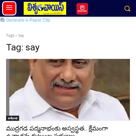
EPAPER
Generate e-Paper Clip
Tags
Say
Tag:
say
కాకినాడ
ముద్రగడ పద్మనాభంకు అస్వస్థత.. క్షేమంగా