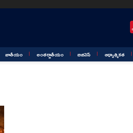
జాతీయం
అంతర్జాతీయం
బిజినెస్
ఆధ్యాత్మికత