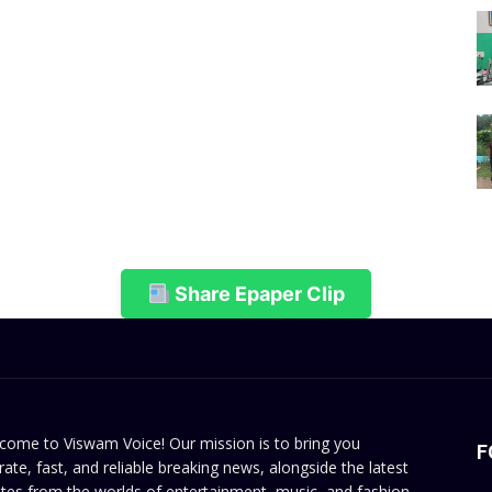
Share Epaper Clip
come to Viswam Voice! Our mission is to bring you
F
rate, fast, and reliable breaking news, alongside the latest
tes from the worlds of entertainment, music, and fashion.