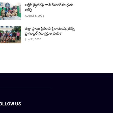
ఆర్టీసీ డ్రైవర్‌పై దాడి కేసులో ముగ్గురు
అరెస్ట్
August 3, 2026
జిల్లా స్థాయి క్రీడలకు శ్రీ రామయ్య జెడ్పీ
హైస్కూల్ విద్యార్థుల ఎంపిక
July 31, 2026
OLLOW US