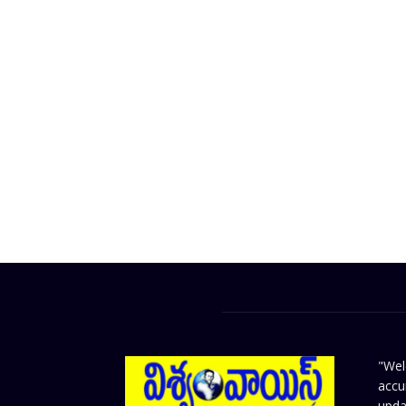
"Wel
accu
upda