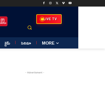
LIVE TV
EPAPER
క్రైమ్
సినిమా
MORE
- Advertisment -