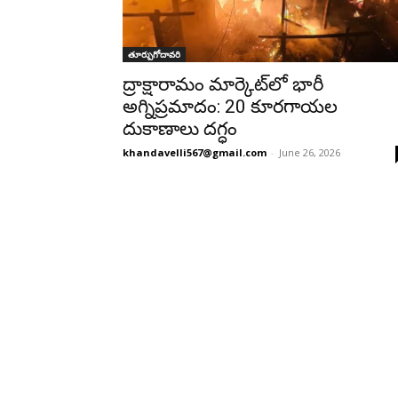
తూర్పుగోదావరి
ద్రాక్షారామం మార్కెట్‌లో భారీ
అగ్నిప్రమాదం: 20 కూరగాయల
దుకాణాలు దగ్ధం
khandavelli567@gmail.com
-
June 26, 2026