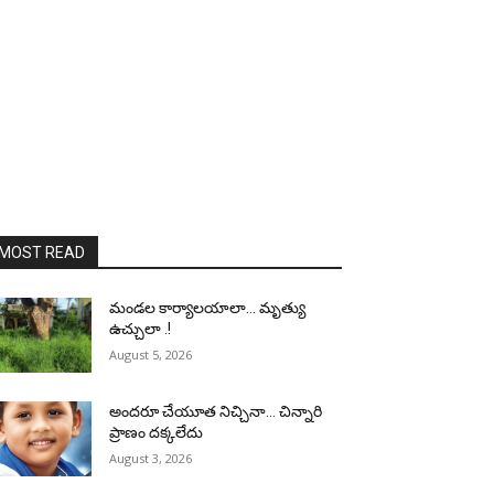
MOST READ
మండల కార్యాలయాలా… మృత్యు
ఉచ్చులా .!
August 5, 2026
అందరూ చేయూత నిచ్చినా… చిన్నారి
ప్రాణం దక్కలేదు
August 3, 2026