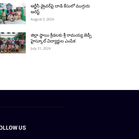
ఆర్టీసీ డ్రైవర్‌పై దాడి కేసులో ముగ్గురు
అరెస్ట్
August 3, 2026
జిల్లా స్థాయి క్రీడలకు శ్రీ రామయ్య జెడ్పీ
హైస్కూల్ విద్యార్థుల ఎంపిక
July 31, 2026
OLLOW US