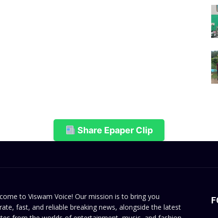
Share Epaper Clip
come to Viswam Voice! Our mission is to bring you
F
rate, fast, and reliable breaking news, alongside the latest
tes from the worlds of entertainment, music, and fashion.