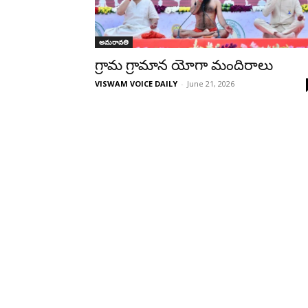
అమరావతి
గ్రామ గ్రామాన యోగా మందిరాలు
VISWAM VOICE DAILY
-
June 21, 2026