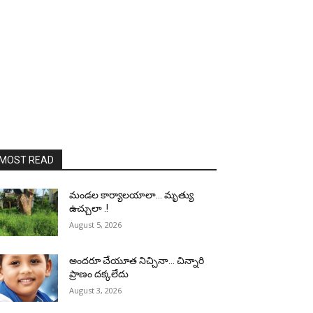
MOST READ
మండల కార్యాలయాలా… మృత్యు
ఉచ్చులా .!
August 5, 2026
అందరూ చేయూత నిచ్చినా… చిన్నారి
ప్రాణం దక్కలేదు
August 3, 2026