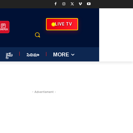
LIVE TV
EPAPER
క్రైమ్
సినిమా
MORE
- Advertisment -