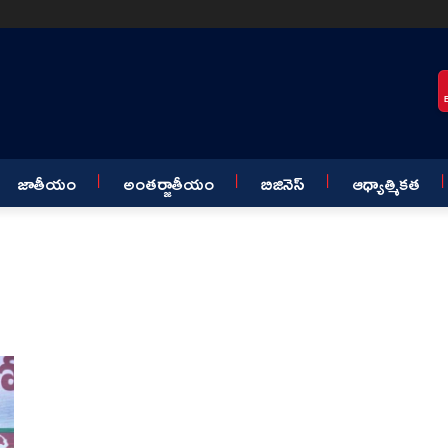
జాతీయం
అంతర్జాతీయం
బిజినెస్
ఆధ్యాత్మికత