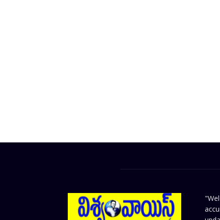
"Wel
accu
upda