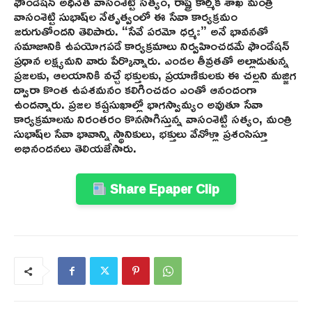
ఫౌండేషన్ అధినేత వాసంశెట్టి సత్యం, రాష్ట్ర కార్మిక శాఖ మంత్రి
వాసంశెట్టి సుభాష్‌ల నేతృత్వంలో ఈ సేవా కార్యక్రమం
జరుగుతోందని తెలిపారు. “సేవే పరమో ధర్మః” అనే భావనతో
సమాజానికి ఉపయోగపడే కార్యక్రమాలు నిర్వహించడమే ఫౌండేషన్
ప్రధాన లక్ష్యమని వారు పేర్కొన్నారు. ఎండల తీవ్రతతో అల్లాడుతున్న
ప్రజలకు, ఆలయానికి వచ్చే భక్తులకు, ప్రయాణికులకు ఈ చల్లని మజ్జిగ
ద్వారా కొంత ఉపశమనం కలిగించడం ఎంతో ఆనందంగా
ఉందన్నారు. ప్రజల కష్టసుఖాల్లో భాగస్వామ్యం అవుతూ సేవా
కార్యక్రమాలను నిరంతరం కొనసాగిస్తున్న వాసంశెట్టి సత్యం, మంత్రి
సుభాష్‌ల సేవా భావాన్ని స్థానికులు, భక్తులు వేనోళ్లా ప్రశంసిస్తూ
అభినందనలు తెలియజేసారు.
Share Epaper Clip