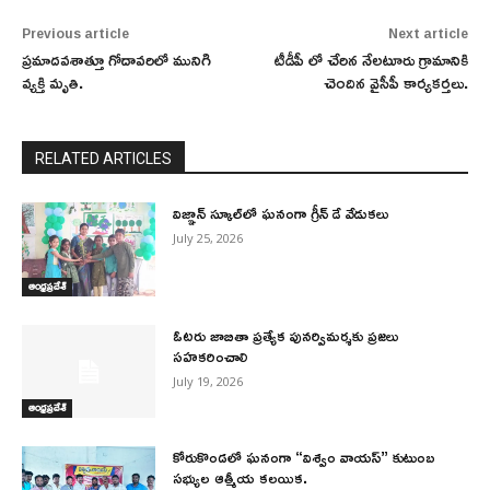
Previous article
Next article
ప్రమాదవశాత్తూ గోదావరిలో మునిగి
టీడీపీ లో చేరిన నేలటూరు గ్రామానికి
వ్యక్తి మృతి.
చెందిన వైసీపీ కార్యకర్తలు.
RELATED ARTICLES
విజ్ఞాన్ స్కూల్‌లో ఘనంగా గ్రీన్ డే వేడుకలు
July 25, 2026
ఆంధ్రప్రదేశ్
ఓటరు జాబితా ప్రత్యేక పునర్విమర్శకు ప్రజలు
సహకరించాలి
July 19, 2026
ఆంధ్రప్రదేశ్
కోరుకొండలో ఘనంగా “విశ్వం వాయస్” కుటుంబ
సభ్యుల ఆత్మీయ కలయిక.