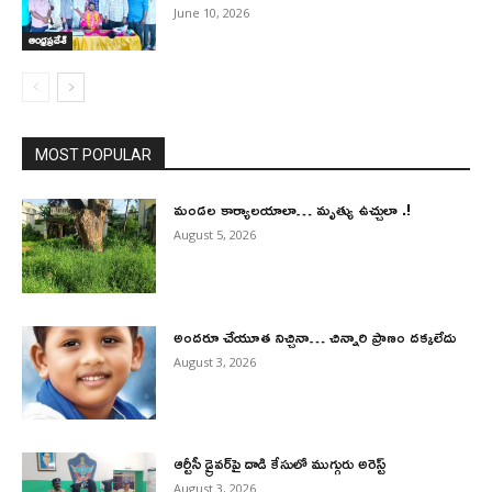
June 10, 2026
ఆంధ్రప్రదేశ్
MOST POPULAR
మండల కార్యాలయాలా… మృత్యు ఉచ్చులా .!
August 5, 2026
అందరూ చేయూత నిచ్చినా… చిన్నారి ప్రాణం దక్కలేదు
August 3, 2026
ఆర్టీసీ డ్రైవర్‌పై దాడి కేసులో ముగ్గురు అరెస్ట్
August 3, 2026