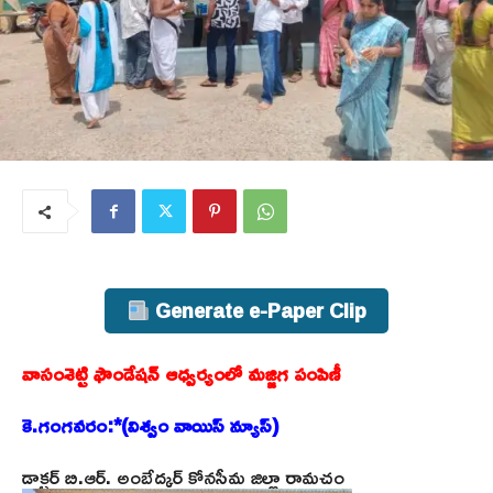
Generate e-Paper Clip
వాసంశెట్టి ఫౌండేషన్ ఆధ్వర్యంలో మజ్జిగ పంపిణీ
కె.గంగవరం:*(విశ్వం వాయిస్ న్యూస్)
డాక్టర్ బి.ఆర్. అంబేద్కర్ కోనసీమ జిల్లా రామచం