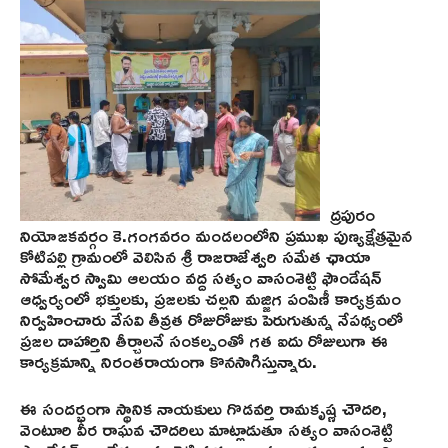
ద్రపురం
నియోజకవర్గం కె.గంగవరం మండలంలోని ప్రముఖ పుణ్యక్షేత్రమైన
కోటిపల్లి గ్రామంలో వెలిసిన శ్రీ రాజరాజేశ్వరి సమేత ఛాయా
సోమేశ్వర స్వామి ఆలయం వద్ద సత్యం వాసంశెట్టి ఫౌండేషన్
ఆధ్వర్యంలో భక్తులకు, ప్రజలకు చల్లని మజ్జిగ పంపిణీ కార్యక్రమం
నిర్వహించారు వేసవి తీవ్రత రోజురోజుకు పెరుగుతున్న నేపథ్యంలో
ప్రజల దాహార్తిని తీర్చాలనే సంకల్పంతో గత ఐదు రోజులుగా ఈ
కార్యక్రమాన్ని నిరంతరాయంగా కొనసాగిస్తున్నారు.
ఈ సందర్భంగా స్థానిక నాయకులు గొడవర్తి రామకృష్ణ చౌదరి,
వెంటూరి వీర రాఘవ చౌదరిలు మాట్లాడుతూ సత్యం వాసంశెట్టి