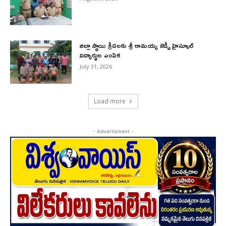
జిల్లా స్థాయి క్రీడలకు శ్రీ రామయ్య జెడ్పీ హైస్కూల్
విద్యార్థుల ఎంపిక
July 31, 2026
Load more
- Advertisment -