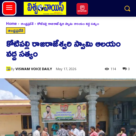
EPAPER
Home
ఆంధ్రప్రదేశ్
కోటిపల్లి రాజరాజేశ్వరి స్వామి ఆలయం వద్ద సత్యం
ఆంధ్రప్రదేశ్
కోటిపల్లి రాజరాజేశ్వరి స్వామి ఆలయం
వద్ద సత్యం
By
VISWAM VOICE DAILY
May 17, 2026
114
0