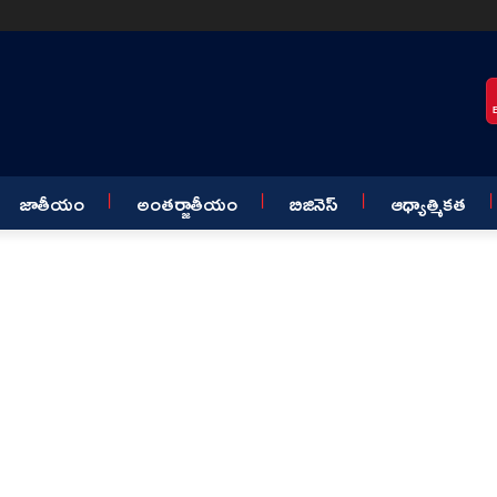
జాతీయం
అంతర్జాతీయం
బిజినెస్
ఆధ్యాత్మికత