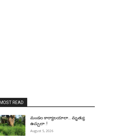
MOST READ
మండల కార్యాలయాలా… మృత్యు
ఉచ్చులా .!
August 5, 2026