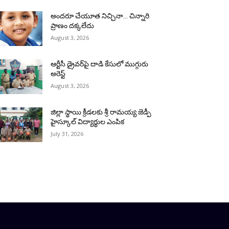
అందరూ చేయూత నిచ్చినా… చిన్నారి
ప్రాణం దక్కలేదు
August 3, 2026
ఆర్టీసీ డ్రైవర్‌పై దాడి కేసులో ముగ్గురు
అరెస్ట్
August 3, 2026
జిల్లా స్థాయి క్రీడలకు శ్రీ రామయ్య జెడ్పీ
హైస్కూల్ విద్యార్థుల ఎంపిక
July 31, 2026