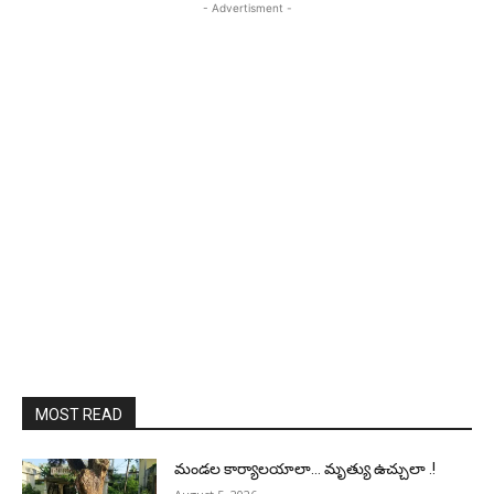
- Advertisment -
MOST READ
మండల కార్యాలయాలా… మృత్యు ఉచ్చులా .!