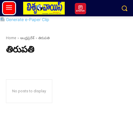
EPAPER
Generate e-Paper Clip
Home
ఆంధ్రప్రదేశ్
తిరుపతి
తిరుపతి
No posts to display