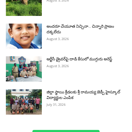
August 5, 2026
అందరూ చేయూత నిచ్చినా… చిన్నారి ప్రాణం
దక్కలేదు
August 3, 2026
ఆర్టీసీ డ్రైవర్‌పై దాడి కేసులో ముగ్గురు అరెస్ట్
August 3, 2026
జిల్లా స్థాయి క్రీడలకు శ్రీ రామయ్య జెడ్పీ హైస్కూల్
విద్యార్థుల ఎంపిక
July 31, 2026