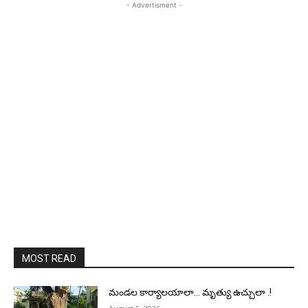
- Advertisment -
MOST READ
మండల కార్యాలయాలా… మృత్యు ఉచ్చులా .!