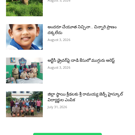
August 5, 2026
అందరూ చేయూత నిచ్చినా… చిన్నారి ప్రాణం
దక్కలేదు
August 3, 2026
ఆర్టీసీ డ్రైవర్‌పై దాడి కేసులో ముగ్గురు అరెస్ట్
August 3, 2026
జిల్లా స్థాయి క్రీడలకు శ్రీ రామయ్య జెడ్పీ హైస్కూల్
విద్యార్థుల ఎంపిక
July 31, 2026