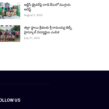
ఆర్టీసీ డ్రైవర్‌పై దాడి కేసులో ముగ్గురు
అరెస్ట్
August 3, 2026
జిల్లా స్థాయి క్రీడలకు శ్రీ రామయ్య జెడ్పీ
హైస్కూల్ విద్యార్థుల ఎంపిక
July 31, 2026
OLLOW US