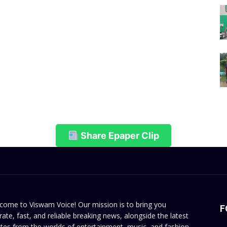
Share Epaper Clip
come to Viswam Voice! Our mission is to bring you
F
rate, fast, and reliable breaking news, alongside the latest
tes from the worlds of entertainment, music, and fashion.