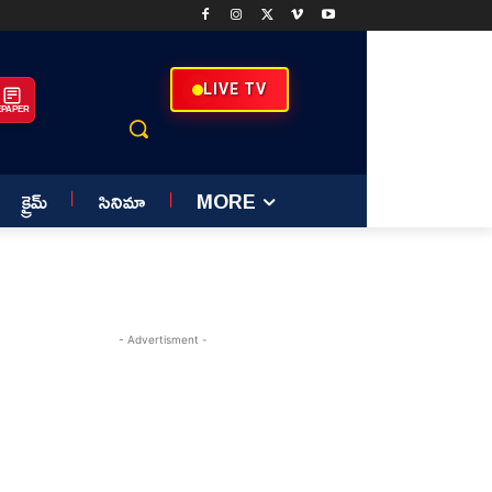
LIVE TV
EPAPER
క్రైమ్
సినిమా
MORE
- Advertisment -