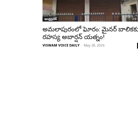
ఆంధ్రప్రదేశ్
అమలాపురంలో ఘోరం: మైనర్ బాలికక
రహస్య అబార్షన్ యత్నం!
VISWAM VOICE DAILY
-
May 28, 2026