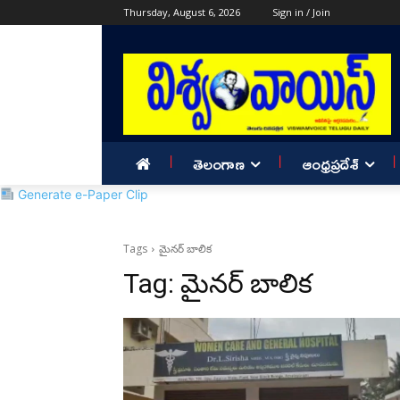
Thursday, August 6, 2026
Sign in / Join
తెలంగాణ
ఆంధ్రప్రదేశ్
Generate e-Paper Clip
Tags
మైనర్ బాలిక
Tag:
మైనర్ బాలిక