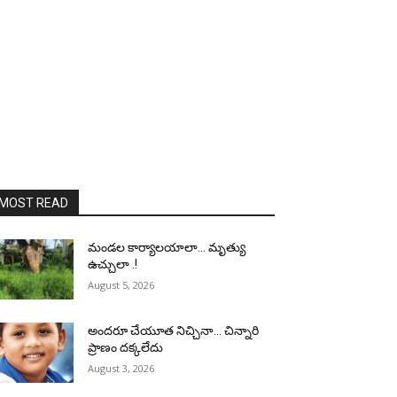
MOST READ
మండల కార్యాలయాలా… మృత్యు
ఉచ్చులా .!
August 5, 2026
అందరూ చేయూత నిచ్చినా… చిన్నారి
ప్రాణం దక్కలేదు
August 3, 2026