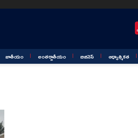
జాతీయం
అంతర్జాతీయం
బిజినెస్
ఆధ్యాత్మికత