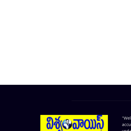
"Wel
accu
upda