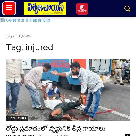
EPAPER
Generate e-Paper Clip
Tags
Injured
Tag:
injured
CRIME VOICE
రోడ్డు ప్రమాదంలో వృద్ధునికి తీవ్ర గాయాలు