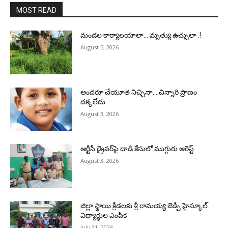
MOST READ
మండల కార్యాలయాలా… మృత్యు ఉచ్చులా .!
August 5, 2026
అందరూ చేయూత నిచ్చినా… చిన్నారి ప్రాణం
దక్కలేదు
August 3, 2026
ఆర్టీసీ డ్రైవర్‌పై దాడి కేసులో ముగ్గురు అరెస్ట్
August 3, 2026
జిల్లా స్థాయి క్రీడలకు శ్రీ రామయ్య జెడ్పీ హైస్కూల్
విద్యార్థుల ఎంపిక
July 31, 2026