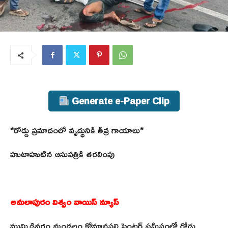
Generate e-Paper Clip
*రోడ్డు ప్రమాదంలో వృద్ధునికి తీవ్ర గాయాలు*
హుటాహుటిన ఆసుపత్రికి తరలింపు
అమలాపురం విశ్వం వాయిస్ న్యూస్
ముమ్మిడివరం మండలం కోమానపల్లి సెంటర్ సమీపంలో రోడ్డు