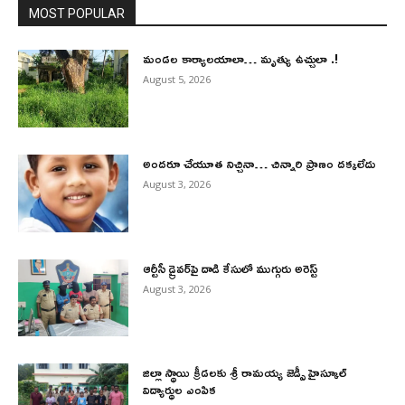
MOST POPULAR
మండల కార్యాలయాలా… మృత్యు ఉచ్చులా .!
August 5, 2026
అందరూ చేయూత నిచ్చినా… చిన్నారి ప్రాణం దక్కలేదు
August 3, 2026
ఆర్టీసీ డ్రైవర్‌పై దాడి కేసులో ముగ్గురు అరెస్ట్
August 3, 2026
జిల్లా స్థాయి క్రీడలకు శ్రీ రామయ్య జెడ్పీ హైస్కూల్
విద్యార్థుల ఎంపిక