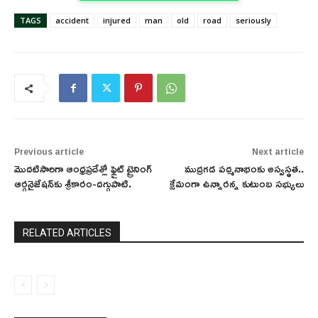
TAGS
accident
injured
man
old
road
seriously
Previous article
Next article
మొదటిసారిగా ఆంధ్రప్రదేశ్లో ఫ్లైట్ ట్రైనింగ్
ముద్రగడ పద్మనాభంకు అస్వస్థత..
ఆర్గనైజేషన్‌కు శ్రీకారం-దగ్గుపాటి.
క్షేమంగా ఉన్నారన్న కుటుంబ సభ్యులు
RELATED ARTICLES