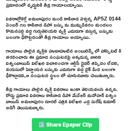
ప్రమాదంలో వృద్ధునికి తీవ్ర గాయాలయ్యాయి.
వివరాల్లోకెళ్తే అమలాపురం నుండి కాకినాడ వెళ్తున్న AP5Z 0144
నెంబర్ గల కాకినాడ డిపో బస్సు ను ముమ్మిడివరం మండలం
కొమనపల్లి వద్ద గుర్తుతెలియని వ్యక్తి ఎదురుగా వస్తున్న బస్సును
బలంగా ఢీకొట్టడంతో తీవ్ర గాయాలు అయ్యాయి.
గాయాలు పాలైన వ్యక్తిని హుటాహుటిన అంబులెన్స్ లో హాస్పిటల్ కి
తరలించారు ఈ ప్రమాద సంఘటనపై అక్కడున్న వారిని
విశ్వంవాయిస్ విలేఖరి విచారించగా ఆర్టీసీ డ్రైవర్ తప్పిదం లేదని,
వయసులో పెద్దాయన బస్సుకు ఎదురుగా వచ్చి బైక్ మీద బలంగా
ఢీకొట్టాడని,ఆ సంఘటన స్థలం లో చూసినవారు చెబుతున్నారు.
తీవ్ర గాయాలు పాలైన వ్యక్తి వివరాలు ఇంకా తెలియవలసి ఉన్నది.
రోడ్డు ప్రమాద వివరాలు కాకినాడ డిపో మేనేజర్ మనోహర్ విశ్వం
వాయిస్ అమలాపురం రూరల్ పత్రిక విలేఖరి ఎడ్ల సురేష్ కుమార్
అడిగి తెలుసుకున్నారు.
Share Epaper Clip