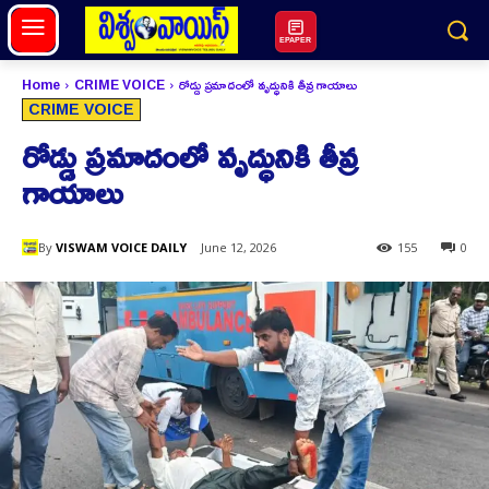
EPAPER
Home
CRIME VOICE
రోడ్డు ప్రమాదంలో వృద్ధునికి తీవ్ర గాయాలు
CRIME VOICE
రోడ్డు ప్రమాదంలో వృద్ధునికి తీవ్ర
గాయాలు
By
VISWAM VOICE DAILY
June 12, 2026
155
0