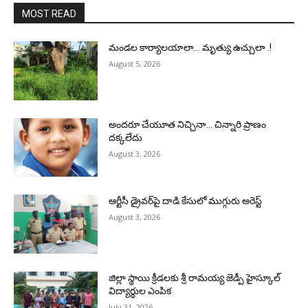
MOST READ
మండల కార్యాలయాలా… మృత్యు ఉచ్చులా .!
August 5, 2026
అందరూ చేయూత నిచ్చినా… చిన్నారి ప్రాణం
దక్కలేదు
August 3, 2026
ఆర్టీసీ డ్రైవర్‌పై దాడి కేసులో ముగ్గురు అరెస్ట్
August 3, 2026
జిల్లా స్థాయి క్రీడలకు శ్రీ రామయ్య జెడ్పీ హైస్కూల్
విద్యార్థుల ఎంపిక
July 31, 2026