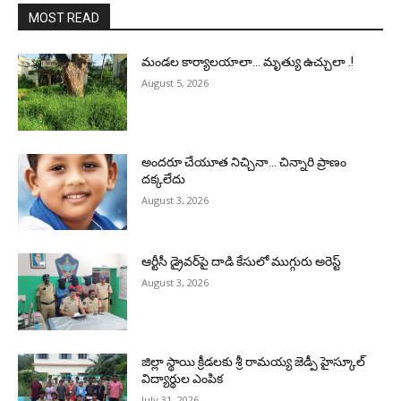
MOST READ
మండల కార్యాలయాలా… మృత్యు ఉచ్చులా .!
August 5, 2026
అందరూ చేయూత నిచ్చినా… చిన్నారి ప్రాణం
దక్కలేదు
August 3, 2026
ఆర్టీసీ డ్రైవర్‌పై దాడి కేసులో ముగ్గురు అరెస్ట్
August 3, 2026
జిల్లా స్థాయి క్రీడలకు శ్రీ రామయ్య జెడ్పీ హైస్కూల్
విద్యార్థుల ఎంపిక
July 31, 2026