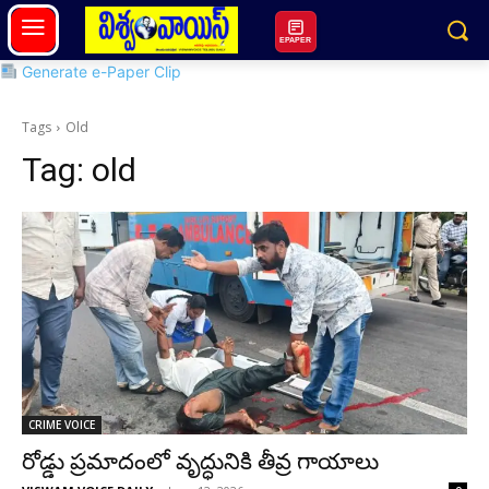
EPAPER
Generate e-Paper Clip
Tags
Old
Tag:
old
CRIME VOICE
రోడ్డు ప్రమాదంలో వృద్ధునికి తీవ్ర గాయాలు