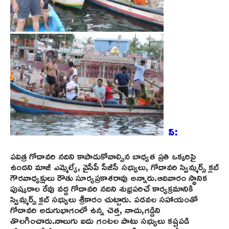
స్:
పవిత్ర గోదావరి నదిని కాపాడుకోవాల్సిన బాధ్యత ప్రతి ఒక్కరిపై
ఉందని మాజీ ఎమ్మెల్యే, వైసీపీ సీజీసీ సభ్యులు, గోదావరి స్విమ్మర్స్ క్లబ్
గౌరవాధ్యక్షులు రౌతు సూర్యప్రకాశరావు అన్నారు.ఆదివారం స్థానిక
పుష్కరాల రేవు వద్ద గోదావరి నదిని శుభ్రపరిచే కార్యక్రమానికి
స్విమ్మర్స్ క్లబ్ సభ్యులు శ్రీకారం చుట్టారు. పడవల సహాయంతో
గోదావరి అడుగుభాగంలో ఉన్న చెత్త, నాచు,గడ్డిని
తొలగించారు.నాలుగు ఐదు గంటల పాటు సభ్యులు కష్టపడి