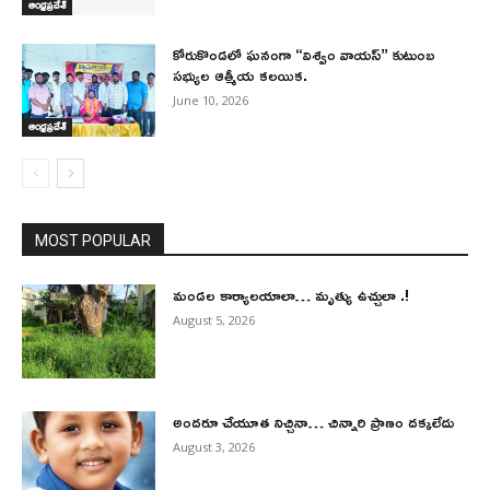
ఆంధ్రప్రదేశ్
కోరుకొండలో ఘనంగా “విశ్వం వాయస్” కుటుంబ
సభ్యుల ఆత్మీయ కలయిక.
June 10, 2026
ఆంధ్రప్రదేశ్
MOST POPULAR
మండల కార్యాలయాలా… మృత్యు ఉచ్చులా .!
August 5, 2026
అందరూ చేయూత నిచ్చినా… చిన్నారి ప్రాణం దక్కలేదు
August 3, 2026