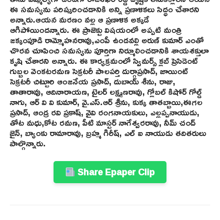
ఈ సమస్యను పరిష్కరించడానికి అన్ని ప్రణాళికలు సిద్ధం చేశారని
అన్నారు.ఆయన మరణం వల్ల ఆ ప్రణాళిక అక్కడే
ఆగిపోయిందన్నారు. ఈ ప్రాజెక్టు విషయంలో అప్పటి మంత్రి
జక్కంపూడి రామ్మోహనరావు,ఎంపీ ఉండవల్లి అరుణ్ కుమార్ ఎంతో
చొరవ చూపించి సమస్యను పూర్తిగా నిర్మూలించడానికి శాయశక్తులా
కృషి చేశారని అన్నారు. ఈ కార్యక్రమంలో స్విమర్స్ క్లబ్ ప్రెసిడెంట్
గుబ్బల వెంకటరమణ సెక్రటరీ పాలపర్తి దుర్గాప్రసాద్, జాయింట్
సెక్రటరీ చిట్టూరి ఆంజనేయ ప్రసాద్, దుబాయ్ శీను, రాజు,
తాతారావు, ఆదినారాయణ, టైలర్ లక్ష్మణరావు, గ్లోబల్ కిషోర్ గోల్డ్
నాగు, ఆర్ వి వి కుమార్, వై.ఎస్.ఆర్ శ్రీను, కుక్క తాతబ్బాయి,ఈగల
ప్రసాద్, ఆండ్ర రవి ప్రకాష్, వైవి రంగనాయకులు, ఎల్లప్పనాయుడు,
తోట మధు,కోట రమణ, పీటి మాస్టర్ నాగేశ్వరరావు, నీమ్ చంద్
జైన్, బ్యాంకు రామారావు, బ్రహ్మ గిరీష్, ఎల్ ఐ నాయుడు తదితరులు
పాల్గొన్నారు.
Share Epaper Clip