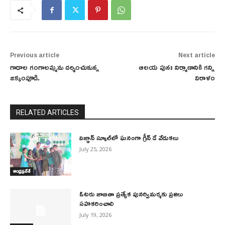
Previous article
Next article
గాడాల గంగాలమ్మను దర్శించుకున్న
ఆలయ పునః నిర్మాణానికి గన్ని
జక్కంపూడి.
విరాళం
RELATED ARTICLES
విజ్ఞాన్ స్కూల్‌లో ఘనంగా గ్రీన్ డే వేడుకలు
July 25, 2026
ఆంధ్రప్రదేశ్
ఓటరు జాబితా ప్రత్యేక పునర్విమర్శకు ప్రజలు
సహకరించాలి
July 19, 2026