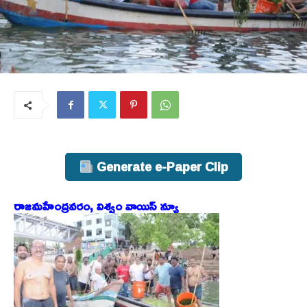
Generate e-Paper Clip
రాజమహేంద్రవరం, విశ్వం వాయిస్ న్యూ