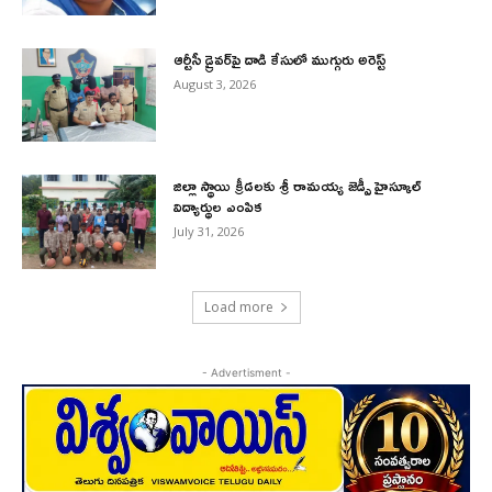
ఆర్టీసీ డ్రైవర్‌పై దాడి కేసులో ముగ్గురు అరెస్ట్
August 3, 2026
జిల్లా స్థాయి క్రీడలకు శ్రీ రామయ్య జెడ్పీ హైస్కూల్
విద్యార్థుల ఎంపిక
July 31, 2026
Load more
- Advertisment -