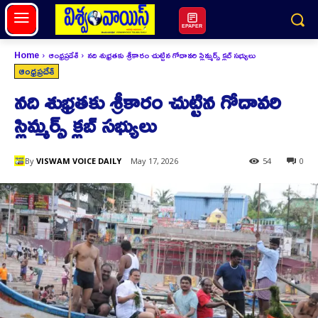
EPAPER
Home
ఆంధ్రప్రదేశ్
నది శుభ్రతకు శ్రీకారం చుట్టిన గోదావరి స్లిమ్మర్స్ క్లబ్ సభ్యులు
ఆంధ్రప్రదేశ్
నది శుభ్రతకు శ్రీకారం చుట్టిన గోదావరి
స్లిమ్మర్స్ క్లబ్ సభ్యులు
By
VISWAM VOICE DAILY
May 17, 2026
54
0