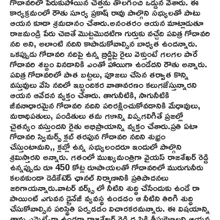
గోదావరిలో పేరుకుపోయిన చెత్తను తొలగించి ఒడ్డున వేశారు. ఈ
కార్యక్రమంలో రౌతు సూర్య ప్రకాష్ రావు పాల్గొని సభ్యులతో పాటు
ఆయన కూడా శ్రమదానం చేశారు.అనంతరం ఆయన మాట్లాడుతూ
రాజమండ్రి పేరు చెబితే మొట్టమొదటిగా గుర్తుకు వచ్చేది పవిత్ర గోదావరి
నది అని, అలాంటి నదిని కాపాడుకోవాల్సిన బాధ్యత ఉందన్నారు.
ఒకప్పుడు గోదావరి నదిపై ఉన్న బ్రిడ్జిపై రైలు వెళ్తుంటే గలగల పారే
గోదావరి శబ్దం వినడానికి ఎంతో హాయిగా ఉండేదని రౌతు అన్నారు.
పవిత్ర గోదావరిలో పాత బట్టలు, పూజలు చేసిన తర్వాత కొన్ని
వస్తువులు వేసి నదిలో ఇబ్బందికర వాతావరణం కలుగజేస్తున్నారని
ఆయన ఆవేదన వ్యక్తం చేశారు. తాగునీటికి, సాగునీటికి
జీవనాధారమైన గోదావరి నదిని పరిరక్షించుకోవడానికి మేధావులు,
మఠాధిపతులు, పండితులు తమ గళాన్ని విప్పగలిగితే ప్రజల్లో
చైతన్యం వస్తుందని రైతు అభిప్రాయాన్ని వ్యక్తం చేశారు.ప్రతి ఏటా
గోదావరి స్విమర్స్ క్లబ్ తరఫున గోదావరి నదిని శుభ్రం
చేస్తుంటామని,, క్లబ్లో ఉన్న సభ్యులందరూ ఇందులో పాల్గొని
శ్రమిస్తారని అన్నారు. గతంలో ముఖ్యమంత్రిగా వైయస్ రాజశేఖర్ రెడ్డి
ఉన్నప్పుడు రూ 450 కోట్ల రూపాయలతో గోదావరిలో మురుగునీరు
కలవకుండా డెడికేటెడ్ ఛానల్ నిర్మాణానికి ప్రతిపాదనలు
జరిగాయన్నారు.వాటర్ వర్క్స్ లో నీటిని శుద్ధి చేసేందుకు ఉండే రా
పాయింట్ ఎగువన డ్రైనేజీ వ్యవస్థ ఉండడం ఆ నీటిని తిరిగి శుద్ధి
చేసుకోవాల్సిన పరిస్థితి ఏర్పడడం విచారకరమన్నారు. ఈ విషయాన్ని
తాను ఎమ్మెల్యేగా ఉండగా రాజశేఖర్ రెడ్డి దృష్టికి తీసుకెళ్లాలని ఆయన