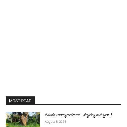
MOST READ
మండల కార్యాలయాలా… మృత్యు ఉచ్చులా .!
August 5, 2026