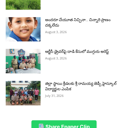
అందరూ చేయూత నిచ్చినా… చిన్నారి ప్రాణం
దక్కలేదు
August 3, 2026
ఆర్టీసీ డ్రైవర్‌పై దాడి కేసులో ముగ్గురు అరెస్ట్
August 3, 2026
జిల్లా స్థాయి క్రీడలకు శ్రీ రామయ్య జెడ్పీ హైస్కూల్
విద్యార్థుల ఎంపిక
July 31, 2026
Share Epaper Clip