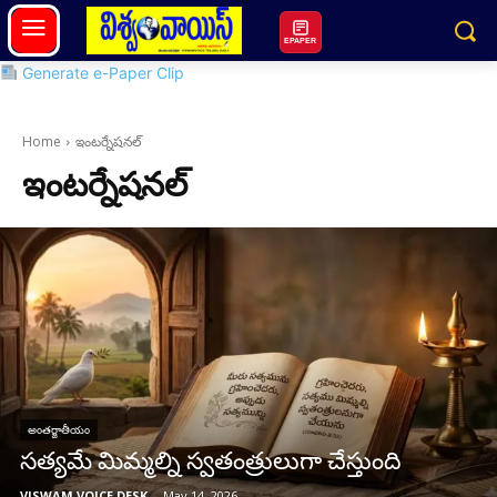
EPAPER
Generate e-Paper Clip
Home
ఇంటర్నేషనల్
ఇంటర్నేషనల్
అంతర్జాతీయం
సత్యమే మిమ్మల్ని స్వతంత్రులుగా చేస్తుంది
VISWAM VOICE DESK
-
May 14, 2026