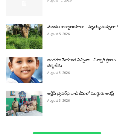
August 10, 2026
మండల కార్యాలయాలా… మృత్యు ఉచ్చులా .!
August 5, 2026
అందరూ చేయూత నిచ్చినా… చిన్నారి ప్రాణం
దక్కలేదు
August 3, 2026
ఆర్టీసీ డ్రైవర్‌పై దాడి కేసులో ముగ్గురు అరెస్ట్
August 3, 2026