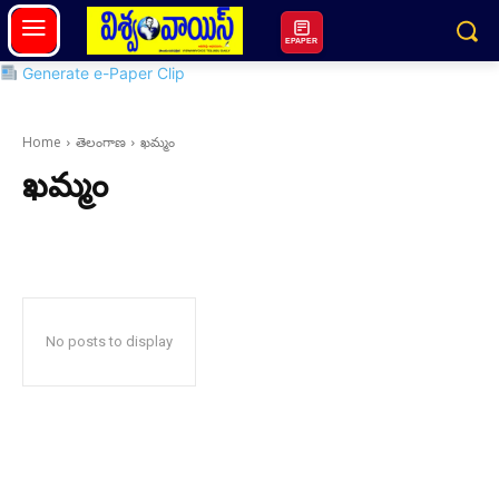
EPAPER
Generate e-Paper Clip
Home
తెలంగాణ
ఖమ్మం
ఖమ్మం
No posts to display