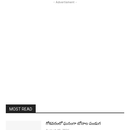
- Advertisment -
MOST READ
గోకవరంలో ఘనంగా బోనాల పండుగ