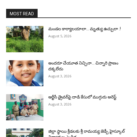
MOST READ
మండల కార్యాలయాలా… మృత్యు ఉచ్చులా .!
August 5, 2026
అందరూ చేయూత నిచ్చినా… చిన్నారి ప్రాణం
దక్కలేదు
August 3, 2026
ఆర్టీసీ డ్రైవర్‌పై దాడి కేసులో ముగ్గురు అరెస్ట్
August 3, 2026
జిల్లా స్థాయి క్రీడలకు శ్రీ రామయ్య జెడ్పీ హైస్కూల్