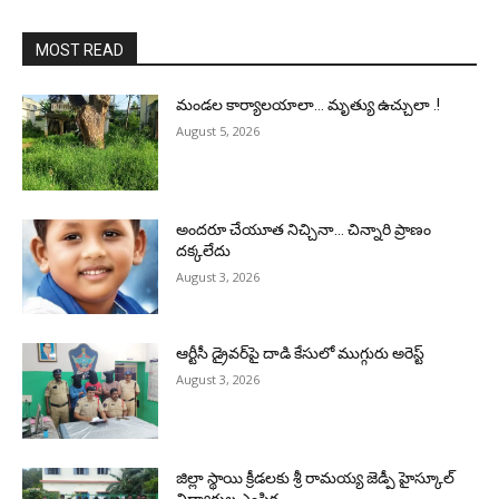
MOST READ
మండల కార్యాలయాలా… మృత్యు ఉచ్చులా .!
August 5, 2026
అందరూ చేయూత నిచ్చినా… చిన్నారి ప్రాణం
దక్కలేదు
August 3, 2026
ఆర్టీసీ డ్రైవర్‌పై దాడి కేసులో ముగ్గురు అరెస్ట్
August 3, 2026
జిల్లా స్థాయి క్రీడలకు శ్రీ రామయ్య జెడ్పీ హైస్కూల్