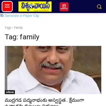
EPAPER
Generate e-Paper Clip
Tags
Family
Tag:
family
కాకినాడ
ముద్రగడ పద్మనాభంకు అస్వస్థత.. క్షేమంగా