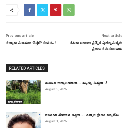
Previous article
Next article
సర్కారు మందులు చెత్తలో పాతర..!
ఓటరు జాబితా ప్రత్యేక పునర్విమర్శకు
ప్రజలు సహకరించాలి
RELATED ARTICLES
మండల కార్యాలయాలా… మృత్యు ఉచ్చులా .!
August 5, 2026
తూర్పుగోదావరి
అందరూ చేయూత నిచ్చినా… చిన్నారి ప్రాణం దక్కలేదు
August 3, 2026