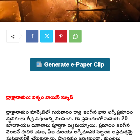
Generate e-Paper Clip
ద్రాక్షారామం: విశ్వం వాయిస్ న్యూస్
ద్రాక్షారామం మార్కెట్‌లో గురువారం రాత్రి జరిగిన భారీ అగ్నిప్రమాదం
స్థానికంగా తీవ్ర విషాదాన్ని నింపింది. ఈ ప్రమాదంలో సుమారు 20
కూరగాయల దుకాణాలు పూర్తిగా దగ్ధమయ్యాయి. ప్రమాదం జరిగిన
వెంటనే స్థానిక ఎస్ఐ, సీఐ మరియు అగ్నిమాపక సిబ్బంది అప్రమత్తమై
ఘటనాస్థలికి చేరుకున్నారు. ప్రాణనష్టం జరగకుండా, మంటలు