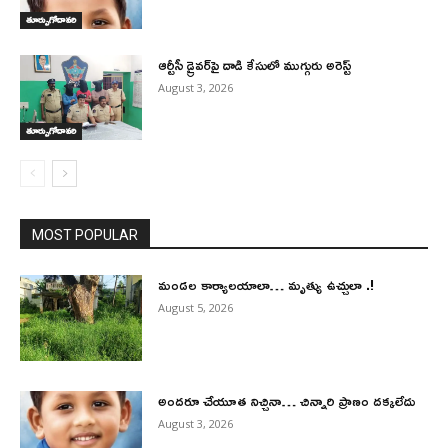
తూర్పుగోదావరి
ఆర్టీసీ డ్రైవర్‌పై దాడి కేసులో ముగ్గురు అరెస్ట్
August 3, 2026
తూర్పుగోదావరి
MOST POPULAR
మండల కార్యాలయాలా… మృత్యు ఉచ్చులా .!
August 5, 2026
అందరూ చేయూత నిచ్చినా… చిన్నారి ప్రాణం దక్కలేదు
August 3, 2026