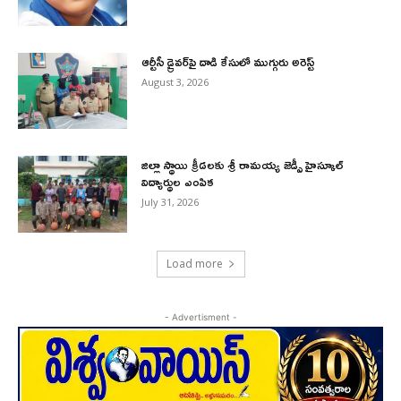
ఆర్టీసీ డ్రైవర్‌పై దాడి కేసులో ముగ్గురు అరెస్ట్
August 3, 2026
జిల్లా స్థాయి క్రీడలకు శ్రీ రామయ్య జెడ్పీ హైస్కూల్
విద్యార్థుల ఎంపిక
July 31, 2026
Load more
- Advertisment -