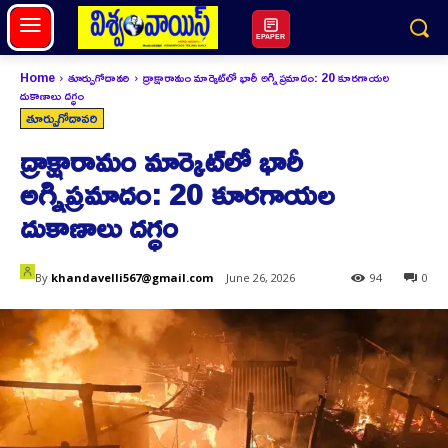
EPAPER
Home
తూర్పుగోదావరి
ద్రాక్షారామం మార్కెట్‌లో భారీ అగ్నిప్రమాదం: 20 కూరగాయల
దుకాణాలు దగ్ధం
తూర్పుగోదావరి
ద్రాక్షారామం మార్కెట్‌లో భారీ
అగ్నిప్రమాదం: 20 కూరగాయల
దుకాణాలు దగ్ధం
By
khandavelli567@gmail.com
June 26, 2026
94
0