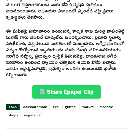
మరింత విస్తరించకుండా వారు చేసిన కృషిని స్థానికులు
అభినందించారు. అధికారుల సకాలంలో స్పందన పట్ల ప్రజలు
కృతజ్ఞతలు తెలిపారు.
ఈ ఘటనపై సమాచారం అందుకున్న కార్మిక శాఖ మంత్రి వాసంశెట్టి
సుభాష్ గారు వెంటనే మార్కెట్‌ను సందర్శించారు. ప్రమాద స్థలాన్ని
పరిశీలించి, నష్టపోయిన బాధితులతో మాట్లాడారు. అగ్నిప్రమాదంలో
సర్వం కోల్పోయిన వ్యాపారులను చూసి మంత్రి చలించిపోయారు.
జరిగిన నష్టాన్ని ప్రభుత్వం దృష్టికి తీసుకువెళ్లి, బాధితులకు తగిన
పరిహారం అందించి న్యాయం చేస్తామని ఆయన హామీ ఇచ్చారు.
ఎవరూ అధైర్యపడొద్దని, ప్రభుత్వం అండగా ఉంటుందని భరోసా
కల్పించారు.
Share Epaper Clip
TAGS
daksharamam
fire
gutted
market
massive
shops
vegetable