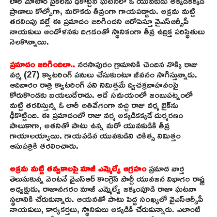
లారీ మోటార్ సైకిల్‌ను ఢీకొట్టిన ఘటనలో ఓ యువకుడు అక్కడికక్కడే
ప్రాణాలు కోల్పోగా, మరొకరు తీవ్రంగా గాయపడ్డారు. అక్రమ మట్టి
తరలింపు వల్లే ఈ ప్రమాదం జరిగిందని ఆరోపిస్తూ వైఎస్ఆర్సీపీ
నాయకులు ఆందోళనకు దిగడంతో స్థానికంగా తీవ్ర ఉద్రిక్త పరిస్థితులు
నెలకొన్నాయి.
ప్రమాదం జరిగిందిలా..
నరసాపురం గ్రామానికి చెందిన నొక్కి రాజు
వర్మ (27) క్యాటరింగ్ పనులు చేసుకుంటూ జీవనం సాగిస్తున్నాడు.
ఆదివారం రాత్రి క్యాటరింగ్ పని నిమిత్తమే ద్విచక్రవాహనంపై
కోరుకొండకు బయలుదేరాడు. అదే సమయంలో జంబుపట్నంలో
మట్టి తరలిస్తున్న ఓ లారీ అతివేగంగా వచ్చి రాజు వర్మ బైక్‌ను
ఢీకొట్టింది. ఈ ప్రమాదంలో రాజు వర్మ అక్కడికక్కడే దుర్మరణం
పాలుకాగా, అతనితో పాటు ఉన్న మరో యువకుడికి తీవ్ర
గాయాలయ్యాయి. గాయపడిన యువకుడిని చికిత్స నిమిత్తం
ఆసుపత్రికి తరలించారు.
అక్రమ మట్టి తవ్వకాలపై మాజీ ఎమ్మెల్యే ఆగ్రహం
ప్రమాద వార్త
తెలుసుకున్న వెంటనే వైఎస్ఆర్ కాంగ్రెస్ పార్టీ యువజన విభాగం రాష్ట్ర
అధ్యక్షుడు, రాజానగరం మాజీ ఎమ్మెల్యే జక్కంపూడి రాజా ఘటనా
స్థలానికి చేరుకున్నారు. ఆయనతో పాటు పెద్ద సంఖ్యలో వైఎస్ఆర్సీపీ
నాయకులు, కార్యకర్తలు, స్థానికులు అక్కడికి చేరుకున్నారు. ఎలాంటి