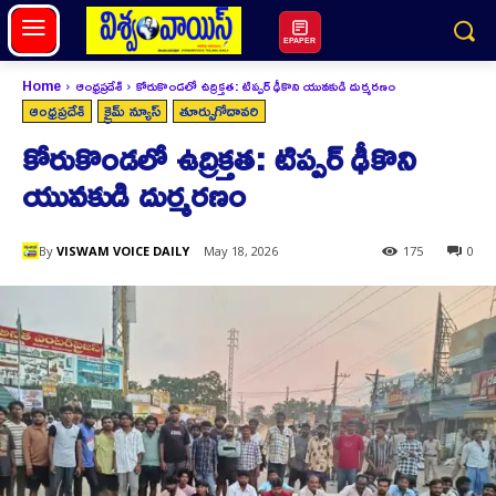
EPAPER
Home
ఆంధ్రప్రదేశ్
కోరుకొండలో ఉద్రిక్తత: టిప్పర్ ఢీకొని యువకుడి దుర్మరణం
ఆంధ్రప్రదేశ్
క్రైమ్ న్యూస్
తూర్పుగోదావరి
కోరుకొండలో ఉద్రిక్తత: టిప్పర్ ఢీకొని
యువకుడి దుర్మరణం
By
VISWAM VOICE DAILY
May 18, 2026
175
0