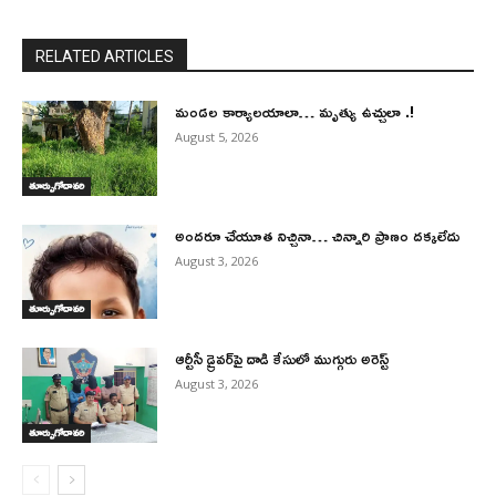
RELATED ARTICLES
మండల కార్యాలయాలా… మృత్యు ఉచ్చులా .!
August 5, 2026
తూర్పుగోదావరి
అందరూ చేయూత నిచ్చినా… చిన్నారి ప్రాణం దక్కలేదు
August 3, 2026
తూర్పుగోదావరి
ఆర్టీసీ డ్రైవర్‌పై దాడి కేసులో ముగ్గురు అరెస్ట్
August 3, 2026
తూర్పుగోదావరి