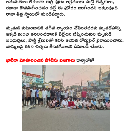
అనుమతులు లేకుండా రాత్రి పూట అక్రమంగా మట్టి తవ్వకాలు,
రవాణా కొనసాగించడం వల్లే ఈ ఘోరం జరిగిందని జక్కంపూడి
రాజా తీవ్ర స్థాయిలో మండిపడ్డారు.
మృతుడి కుటుంబానికి తగిన న్యాయం చేసేంతవరకు మృతదేహాన్ని
ఇక్కడి నుంచి తరలించడానికి వీల్లేదని భీష్మించుకుని మృతుడి
బంధువులు, పార్టీ శ్రేణులతో కలిసి ఆయన రోడ్డుపైనే బైఠాయించారు.
బాధ్యులపై కఠిన చర్యలు తీసుకోవాలని డిమాండ్ చేశారు.
భారీగా మోహరించిన పోలీసు బలగాలు
రాస్తారోకో