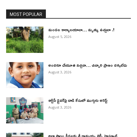
MOST POPULAR
మండల కార్యాలయాలా… మృత్యు ఉచ్చులా .!
August 5, 2026
అందరూ చేయూత నిచ్చినా… చిన్నారి ప్రాణం దక్కలేదు
August 3, 2026
ఆర్టీసీ డ్రైవర్‌పై దాడి కేసులో ముగ్గురు అరెస్ట్
August 3, 2026
జిల్లా స్థాయి క్రీడలకు శ్రీ రామయ్య జెడ్పీ హైస్కూల్