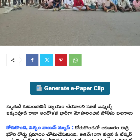
Generate e-Paper Clip
మృతుడి కుటుంబానికి న్యాయం చేయాలని మాజీ ఎమ్మెల్యే
జక్కంపూడి రాజా ఆందోళన భారీగా మోహరించిన పోలీసు బలగాలు
కోరుకొండ, విశ్వం వాయిస్ న్యూస్ :
కోరుకొండలో ఆదివారం రాత్రి
ఘోర రోడ్డు ప్రమాదం చోటుచేసుకుంది. అతివేగంగా వచ్చిన ఓ టిప్పర్