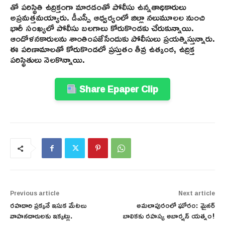
తో పరిస్థితి ఉద్రిక్తంగా మారడంతో పోలీసు ఉన్నతాధికారులు
అప్రమత్తమయ్యారు. డీఎస్పీ ఆధ్వర్యంలో జిల్లా నలుమూలల నుంచి
భారీ సంఖ్యలో పోలీసు బలగాలు కోరుకొండకు చేరుకున్నాయి.
ఆందోళనకారులను శాంతింపజేసేందుకు పోలీసులు ప్రయత్నిస్తున్నారు.
ఈ పరిణామాలతో కోరుకొండలో ప్రస్తుతం తీవ్ర ఉత్కంఠ, ఉద్రిక్త
పరిస్థితులు నెలకొన్నాయి.
Share Epaper Clip
Previous article
Next article
రహదారి ప్రక్కనే ఇసుక మేటలు
అమలాపురంలో ఘోరం: మైనర్
వాహనదారులకు ఇక్కట్లు.
బాలికకు రహస్య అబార్షన్ యత్నం!